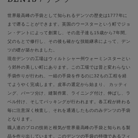
世界最高峰の手袋として知られるデンツの歴史は1777年に
まで遡ることができます。英国のウースターという町でジョ
ン・デントによって創業し、その息子達も15歳から7年間、
父のもとで修行し、その後も確かな技能継承によって、デン
ツの礎が築かれました。
現在デンツの工場はウィルトシャー州ウォーミンスターとい
う郊外の美しい町にあります。この工場では昔と変わらない
手袋作りが行われ、一組の手袋を作るのに32もの工程を経
てようやく完成します。皮革の選定から始まり、 カッティ
ング、パーツ分け、縫製作業、ライニング付け、伸ばし、ラ
ベル付け、そしてパッキングが行われます。各工程が終わる
毎に注意深く検査し、それを通過したもののみデンツの手袋
となります。
職人達のプロの技術と根気が世界最高峰の手袋と知られる製
品を作り出しています。このデンツの手袋の特徴であるフィ