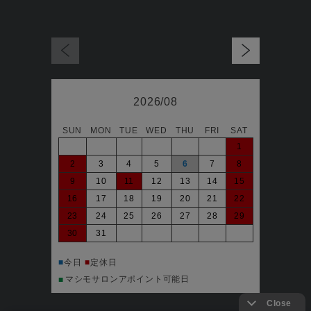
2026/08
SUN
MON
TUE
WED
THU
FRI
SAT
日
1
2
3
4
5
6
7
8
6
9
10
11
12
13
14
15
13
16
17
18
19
20
21
22
20
23
24
25
26
27
28
29
27
30
31
■
今日
マシ
■
■
今日
■
定休日
マシモサロンアポイント可能日
■