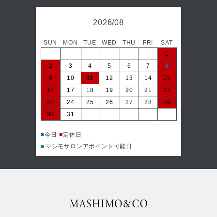
2026/08
SUN
MON
TUE
WED
THU
FRI
SAT
日
1
2
3
4
5
6
7
8
6
9
10
11
12
13
14
15
13
16
17
18
19
20
21
22
20
23
24
25
26
27
28
29
27
30
31
■
今日
マシ
■
■
今日
■
定休日
マシモサロンアポイント可能日
■