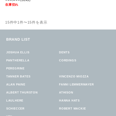
在庫切れ
15件中1件〜15件を表示
BRAND LIST
JOSHUA ELLIS
DENTS
PANTHERELLA
CORDINGS
PEREGRINE
TANNER BATES
VINCENZO MIOZZA
ALAN PAINE
FANNI LEMMERMAYER
ALBERT THURSTON
ATHISON
LAULHERE
HANNA HATS
SCHIECCER
ROBERT MACKIE