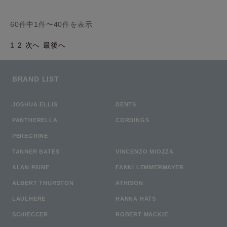
60件中1件〜40件を表示
1
2
次へ
最後へ
BRAND LIST
JOSHUA ELLIS
DENTS
PANTHERELLA
CORDINGS
PEREGRINE
TANNER BATES
VINCENZO MIOZZA
ALAN PAINE
FANNI LEMMERMAYER
ALBERT THURSTON
ATHISON
LAULHERE
HANNA HATS
SCHIECCER
ROBERT MACKIE