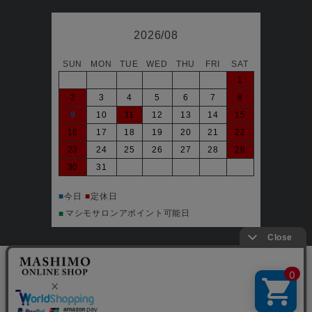
2026/08
SUN
MON
TUE
WED
THU
FRI
SAT
日
1
2
3
4
5
6
7
8
6
9
10
11
12
13
14
15
13
16
17
18
19
20
21
22
20
23
24
25
26
27
28
29
27
30
31
■
今日
マシ
■
■
今日
■
定休日
マシモサロンアポイント可能日
■