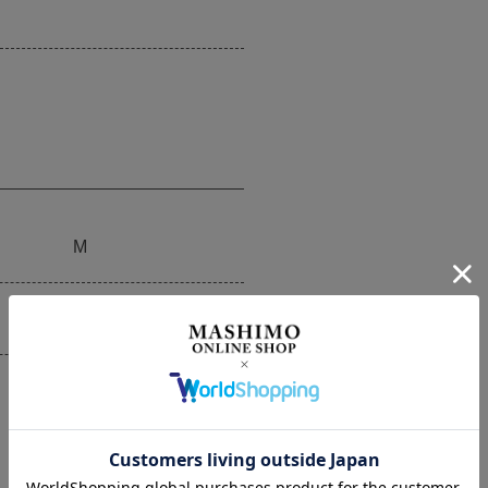
M
19cm-21cm
SIZE GUIDE