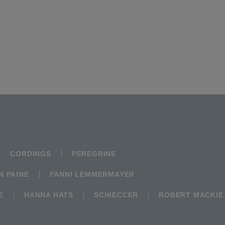
CORDINGS
PEREGRINE
N PAINE
FANNI LEMMERMAYER
E
HANNA HATS
SCHIECCER
ROBERT MACKIE