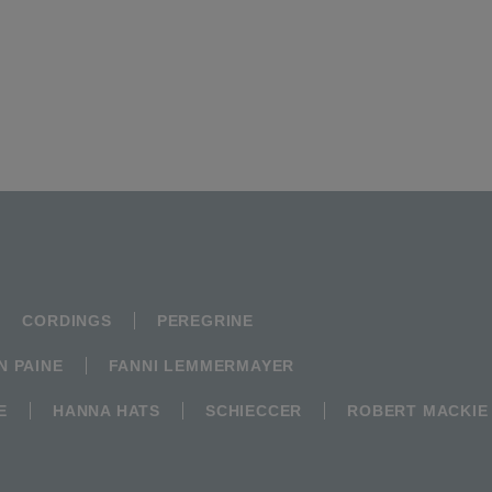
CORDINGS
PEREGRINE
N PAINE
FANNI LEMMERMAYER
E
HANNA HATS
SCHIECCER
ROBERT MACKIE