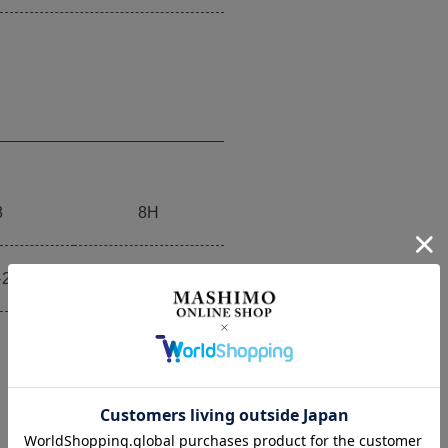
8
8H
-20cm
20cm-21cm
SIZE GUIDE