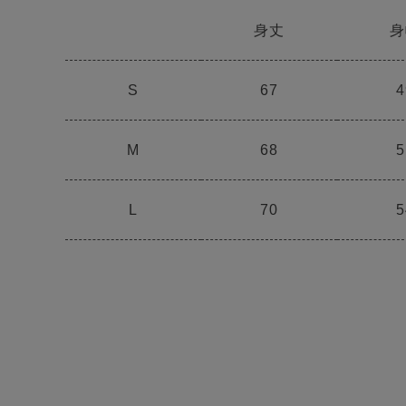
身丈
身
S
67
4
M
68
5
L
70
5