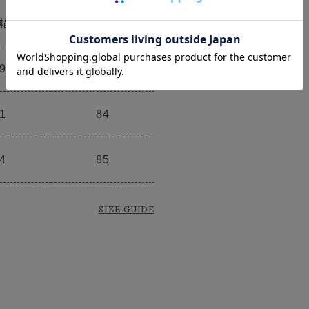
幅
裄丈
9
81
1
84
4
85
SIZE GUIDE