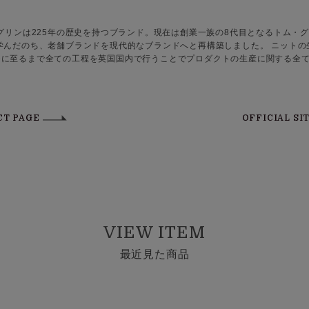
レグリンは225年の歴史を持つブランド。現在は創業一族の8代目となるトム・
学んだのち、老舗ブランドを現代的なブランドへと再構築しました。 ニット
るまで全ての工程を英国国内で行うことでプロダクトの生産に関する全てを管理。 10
CT PAGE
OFFICIAL SI
VIEW ITEM
最近見た商品