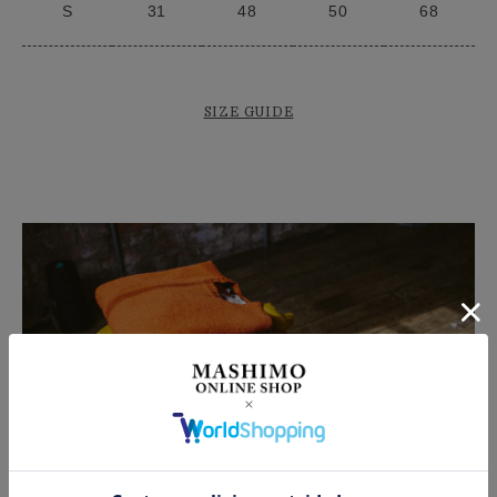
S
31
48
50
68
SIZE GUIDE