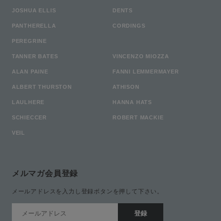
JOSHUA ELLIS
DENTS
PANTHERELLA
CORDINGS
PEREGRINE
TANNER BATES
VINCENZO MIOZZA
ALAN PAINE
FANNI LEMMERMAYER
ALBERT THURSTON
ATHISON
LAULHERE
HANNA HATS
SCHIECCER
ROBERT MACKIE
VEIL
メルマガ会員登録
メールアドレスを入力し登録ボタンを押して下さい。