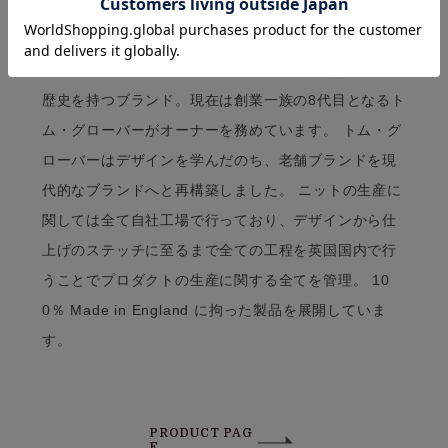
1796年にニット製品で創業したペレグリンは225年の
歴史を持つブランド。現在は創業一族の8代目となるト
ム・グローバーがオーナーを務めています。 トム・グ
ローバーはデザインを学んだのち、老舗ブランドを現
代的なブランドへと再構築しました。 ニットの生産に
関しては全て自社工場で行っており、デザインから仕
上げのステッチに至るまで全ての工程を英国国内で行
うことでプロダクトの生産に関する全てを管理。 10
0％ Made in England に拘った製品を展開していま
す。
PRODUCT PAG
E