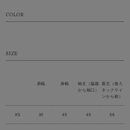
COLOR
SIZE
肩幅
身幅
袖丈（脇腹
着丈（後ろ
から袖口）
ネックライ
ンから裾）
XS
30
45
49
66