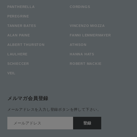
PANTHERELLA
CORDINGS
PEREGRINE
TANNER BATES
VINCENZO MIOZZA
ALAN PAINE
FANNI LEMMERMAYER
ALBERT THURSTON
ATHISON
LAULHERE
HANNA HATS
SCHIECCER
ROBERT MACKIE
VEIL
メルマガ会員登録
メールアドレスを入力し登録ボタンを押して下さい。