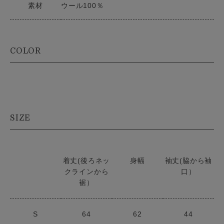
素材
ウール100％
COLOR
SIZE
着丈(後ろネッ
身幅
袖丈(脇から袖
クラインから
口）
裾）
S
64
62
44