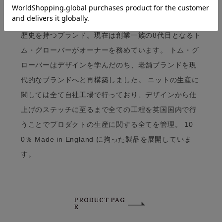
1796年にニット製品で創業したペレグリンは225年の
歴史を持つブランド。現在は創業一族の8代目となるト
ム・グローバーがオーナーを務めています。 トム・グ
ローバーはデザインを学んだのち、老舗ブランドを現
代的なブランドへと再構築しました。 ニットの生産に
関しては全て自社工場で行っており、デザインから仕
上げのステッチに至るまで全ての工程を英国国内で行
うことでプロダクトの生産に関する全てを管理。 10
0％ Made in England に拘った製品を展開していま
す。
PRODUCT PAG
E