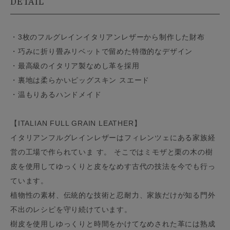
DETAIL
・3枚のフルグレインイタリアンレザーから制作した財布
・巧みに折り畳みリベットで留めた特徴的なデザイン
・最高級のイタリア製なめし革を採用
・裏地は柔らかいピッグスキン スエード
・温もりあるハンドメイド
【ITALIAN FULL GRAIN LEATHER】
イタリアンフルグレインレザーはフィレンツェにある家族経
営の工場で作られていま す。 そこではミモザと栗の木の樹
皮を使用してゆっくりと皮をなめす古代の技法を今でも行っ
ています。
植物性の素材、伝統的な技術と忍耐力、家族だけが知る門外
不出のレシピを守り続けています。
樹皮を使用しゆっくりと時間をかけてなめされた革には熟成