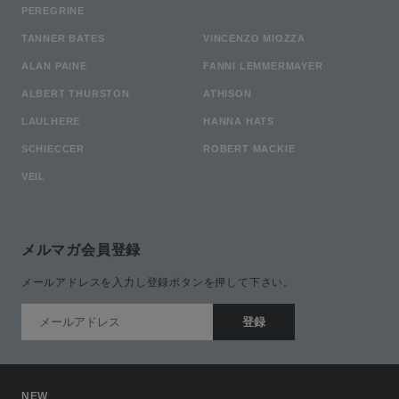
PEREGRINE
TANNER BATES
VINCENZO MIOZZA
ALAN PAINE
FANNI LEMMERMAYER
ALBERT THURSTON
ATHISON
LAULHERE
HANNA HATS
SCHIECCER
ROBERT MACKIE
VEIL
メルマガ会員登録
メールアドレスを入力し登録ボタンを押して下さい。
NEW