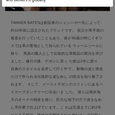
TANNER BATESは創設者のジョンハガー氏によって
約15年前に設立されたブランドです。 祖父が革手袋の
製造を行っていたこともあり、彼が45歳の時にイギリ
スでは革の聖地として知られている ウォールソールに
移り、 馬具の職人として伝統的な革製品の製法を学び
ました。修行の後、デボンに戻っ た彼は2年に渡り、
自身のスタイルを追求して行く中で、 動物の皮と樹皮
だけで作られる伝統的な皮なめし の技法を知り魅了さ
れます。 そして、イーストデボンのコリトンにあるベ
イカーズタンナリーに出会いま した。 彼らは湖水地
方のオークの樹皮を使い、巨大な地下の穴で皮をなめ
し手作業で仕上げています。こ れは完成までに約2年
かかる工程で、現代の自動化された皮なめしの行程と