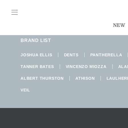
ご指定のページは見つかりません。
削除されたかＵＲＬが変更されたため表示できません。
NEW
BRAND LIST
JOSHUA ELLIS
DENTS
PANTHERELLA
TANNER BATES
VINCENZO MIOZZA
ALA
ALBERT THURSTON
ATHISON
LAULHER
VEIL