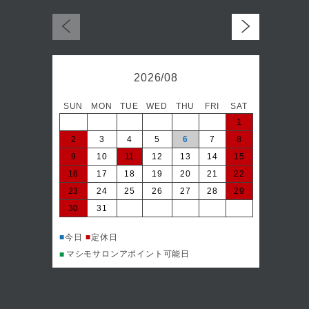
2026/08
SUN
MON
TUE
WED
THU
FRI
SAT
日
1
2
3
4
5
6
7
8
6
9
10
11
12
13
14
15
13
16
17
18
19
20
21
22
20
23
24
25
26
27
28
29
27
30
31
■
今日
マシ
■
■
今日
■
定休日
マシモサロンアポイント可能日
■