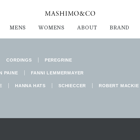
MENS
WOMENS
ABOUT
BRAND
CORDINGS
PEREGRINE
N PAINE
FANNI LEMMERMAYER
E
HANNA HATS
SCHIECCER
ROBERT MACKIE