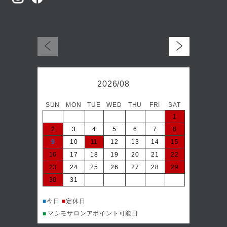
2026/08
SUN
MON
TUE
WED
THU
FRI
SAT
日
1
2
3
4
5
6
7
8
6
9
10
11
12
13
14
15
13
16
17
18
19
20
21
22
20
23
24
25
26
27
28
29
27
30
31
■
今日
マシ
■
■
今日
■
定休日
マシモサロンアポイント可能日
■