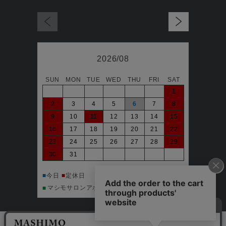
2026/08
SUN
MON
TUE
WED
THU
FRI
SAT
日
1
2
3
4
5
6
7
8
6
9
10
11
12
13
14
15
13
16
17
18
19
20
21
22
20
23
24
25
26
27
28
29
27
30
31
■
今日
マシ
■
■
今日
■
定休日
マシモサロンアポイント可能日
■