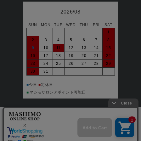
2026/08
SUN
MON
TUE
WED
THU
FRI
SAT
日
1
2
3
4
5
6
7
8
6
9
10
11
12
13
14
15
13
16
17
18
19
20
21
22
20
23
24
25
26
27
28
29
27
30
31
■
今日
マシ
■
■
今日
■
定休日
マシモサロンアポイント可能日
■