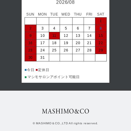
2026/08
SUN
MON
TUE
WED
THU
FRI
SAT
日
1
2
3
4
5
6
7
8
6
9
10
11
12
13
14
15
13
16
17
18
19
20
21
22
20
23
24
25
26
27
28
29
27
30
31
■
今日
マシ
■
■
今日
■
定休日
マシモサロンアポイント可能日
■
© MASHIMO＆CO.,LTD All rights reserved.