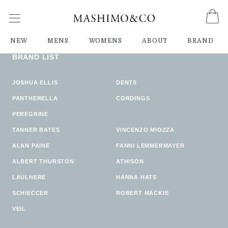
ご指定のページは見つかりません。
削除されたかＵＲＬが変更されたため表示できません。
NEW
MENS
WOMENS
ABOUT
BRAND
BRAND LIST
JOSHUA ELLIS
DENTS
PANTHERELLA
CORDINGS
PEREGRINE
TANNER BATES
VINCENZO MIOZZA
ALAN PAINE
FANNI LEMMERMAYER
ALBERT THURSTON
ATHISON
LAULHERE
HANNA HATS
SCHIECCER
ROBERT MACKIE
VEIL