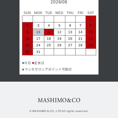
2026/08
SUN
MON
TUE
WED
THU
FRI
SAT
日
1
2
3
4
5
6
7
8
6
9
10
11
12
13
14
15
13
16
17
18
19
20
21
22
20
23
24
25
26
27
28
29
27
30
31
■
今日
マシ
■
■
今日
■
定休日
マシモサロンアポイント可能日
■
© MASHIMO＆CO.,LTD All rights reserved.