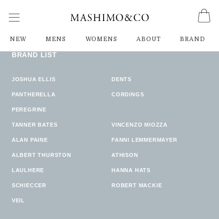
ご指定のページは見つかりません。
削除されたかＵＲＬが変更されたため表示できません。
NEW
MENS
WOMENS
ABOUT
BRAND
BRAND LIST
JOSHUA ELLIS
DENTS
PANTHERELLA
CORDINGS
PEREGRINE
TANNER BATES
VINCENZO MIOZZA
ALAN PAINE
FANNI LEMMERMAYER
ALBERT THURSTON
ATHISON
LAULHERE
HANNA HATS
SCHIECCER
ROBERT MACKIE
VEIL