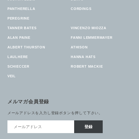
PANTHERELLA
CORDINGS
PEREGRINE
TANNER BATES
VINCENZO MIOZZA
ALAN PAINE
FANNI LEMMERMAYER
ALBERT THURSTON
ATHISON
LAULHERE
HANNA HATS
SCHIECCER
ROBERT MACKIE
VEIL
メルマガ会員登録
メールアドレスを入力し登録ボタンを押して下さい。