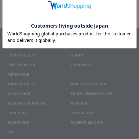
6件中1件〜6件を表示
TOP
/
CORDINGS
BRAND LIST
JOSHUA ELLIS
DENTS
PANTHERELLA
CORDINGS
PEREGRINE
TANNER BATES
VINCENZO MIOZZA
ALAN PAINE
FANNI LEMMERMAYER
ALBERT THURSTON
ATHISON
LAULHERE
HANNA HATS
SCHIECCER
ROBERT MACKIE
VEIL