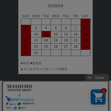
2026/08
SUN
MON
TUE
WED
THU
FRI
SAT
日
1
2
3
4
5
6
7
8
6
9
10
11
12
13
14
15
13
16
17
18
19
20
21
22
20
23
24
25
26
27
28
29
27
30
31
■
今日
マシ
■
■
今日
■
定休日
マシモサロンアポイント可能日
■
© MASHIMO＆CO.,LTD All rights reserved.