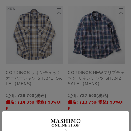
CORDINGS リネンチェック
CORDINGS NEWマリブチェ
オーバーシャツ SHJ341_SA
ック リネンシャツ SHJ342_
LE 【MENS】
SALE 【MENS】
定価:
¥29,700
(税込)
定価:
¥27,500
(税込)
価格:
¥14,850
(税込)
50%OF
価格:
¥13,750
(税込)
50%OF
F
F
在庫切れ