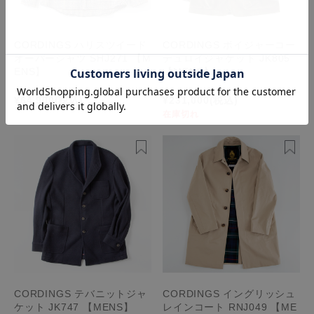
CORDINGS ハリスツイード
CORDINGS ボイジャーコー
オーバーシャツ SHJ271 【M
デュロイジャケット JK805
ENS】
【MENS】
¥64,900
(税込)
¥231,000
(税込)
在庫切れ
CORDINGS テバニットジャ
CORDINGS イングリッシュ
ケット JK747 【MENS】
レインコート RNJ049 【ME