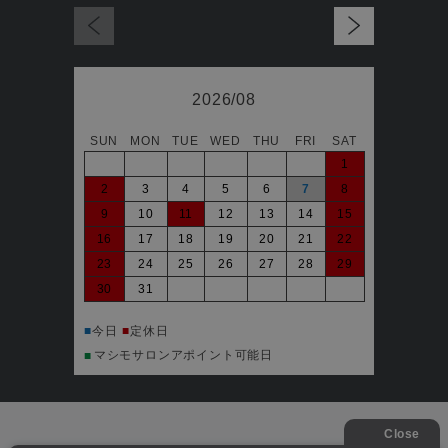
2026/08
SUN
MON
TUE
WED
THU
FRI
SAT
日
1
2
3
4
5
6
7
8
6
9
10
11
12
13
14
15
13
16
17
18
19
20
21
22
20
23
24
25
26
27
28
29
27
30
31
■
今日
マシ
■
■
今日
■
定休日
マシモサロンアポイント可能日
■