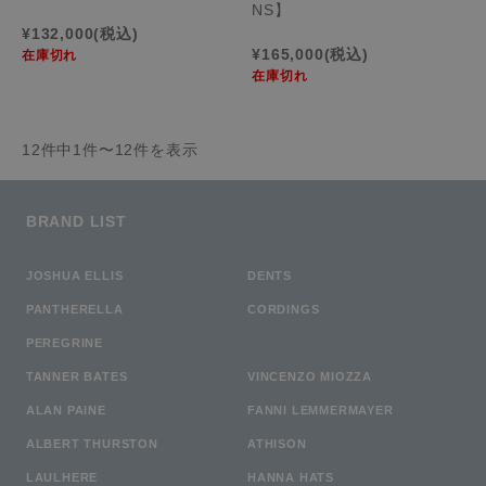
NS】
¥132,000
(税込)
¥165,000
(税込)
在庫切れ
在庫切れ
12件中1件〜12件を表示
BRAND LIST
JOSHUA ELLIS
DENTS
PANTHERELLA
CORDINGS
PEREGRINE
TANNER BATES
VINCENZO MIOZZA
ALAN PAINE
FANNI LEMMERMAYER
ALBERT THURSTON
ATHISON
LAULHERE
HANNA HATS