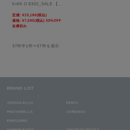
5×65 O 8302_SALE 【U
NISEX】
定価:
¥15,180
(税込)
価格:
¥7,590
(税込)
50%OFF
在庫切れ
37件中1件〜37件を表示
BRAND LIST
JOSHUA ELLIS
DENTS
PANTHERELLA
CORDINGS
PEREGRINE
TANNER BATES
VINCENZO MIOZZA