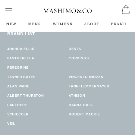
ご指定のページは見つかりません。
削除されたかＵＲＬが変更されたため表示できません。
NEW
MENS
WOMENS
ABOUT
BRAND
BRAND LIST
JOSHUA ELLIS
DENTS
PANTHERELLA
CORDINGS
PEREGRINE
TANNER BATES
VINCENZO MIOZZA
ALAN PAINE
FANNI LEMMERMAYER
ALBERT THURSTON
ATHISON
LAULHERE
HANNA HATS
SCHIECCER
ROBERT MACKIE
VEIL