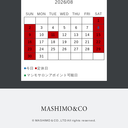
2026/08
SUN
MON
TUE
WED
THU
FRI
SAT
日
1
2
3
4
5
6
7
8
6
9
10
11
12
13
14
15
13
16
17
18
19
20
21
22
20
23
24
25
26
27
28
29
27
30
31
■
今日
マシ
■
■
今日
■
定休日
マシモサロンアポイント可能日
■
© MASHIMO＆CO.,LTD All rights reserved.